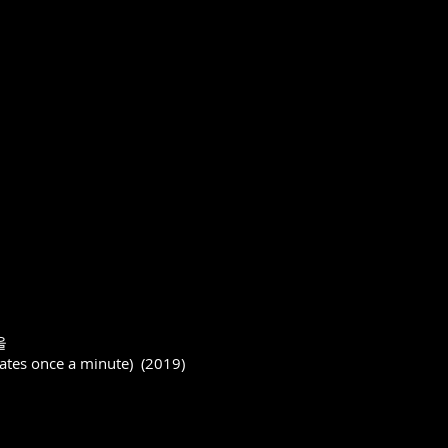
울
tates once a minute) (2019)